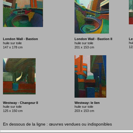
London Wall - Bastion
London Wall - Bastion II
Le
hui
huile sur toile
huile sur toile
12
147 x 178 cm
201 x 153 cm
Westway - Changeur II
Westway: le lien
huile sur toile
huile sur toile
125 x 150 cm
203 x 153 cm
En dessous de la ligne : œuvres vendues ou indisponibles