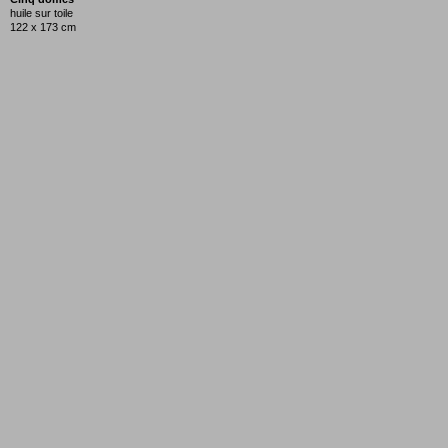
huile sur toile
122 x 173 cm