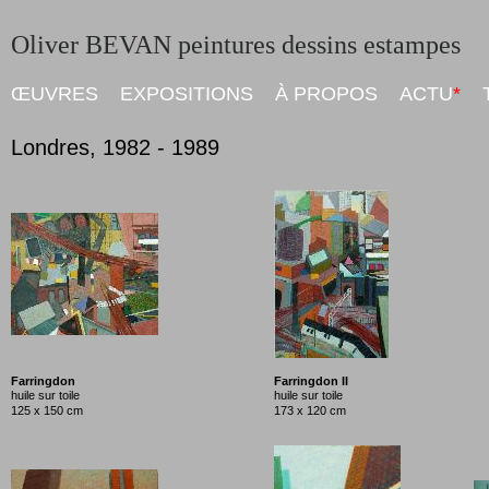
Oliver BEVAN peintures dessins estampes
ŒUVRES
EXPOSITIONS
À PROPOS
ACTU
*
Londres, 1982 - 1989
Farringdon
Farringdon II
huile sur toile
huile sur toile
125 x 150 cm
173 x 120 cm