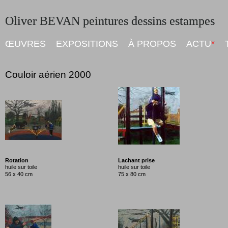
Oliver BEVAN peintures dessins estampes
Oliver BEVAN peintures dessins estampes
ŒUVRES
EXPOSITIONS
À PROPOS
ACTU
*
Couloir aérien 2000
Rotation
Lachant prise
huile sur toile
huile sur toile
56 x 40 cm
75 x 80 cm