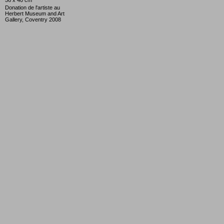
56 x 40 cm
Donation de l'artiste au
Herbert Museum and Art
Gallery, Coventry 2008