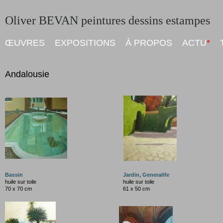
Oliver BEVAN peintures dessins estampes
ŒUVRES
EXPOSITIONS
À PROPOS
ACTU
*
Andalousie
Bassin
Jardin, Generalife
huile sur toile
huile sur toile
70 x 70 cm
61 x 50 cm