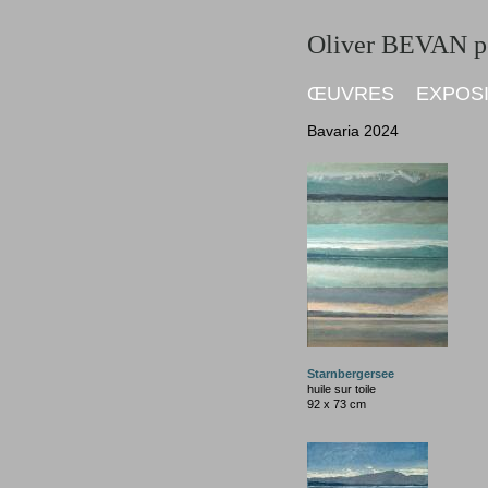
Oliver BEVAN pe
ŒUVRES
EXPOS
Bavaria 2024
Starnbergersee
huile sur toile
92
x
73
cm