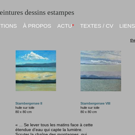
intures dessins estampes
ITIONS
À PROPOS
ACTU
*
TEXTES / CV
LIENS
t
Starnbergersee II
Starnbergersee VIII
huile sur toile
huile sur toile
80 x 80
cm
80 x 80
cm
« ... Se lever tous les matins face à cette
étendue d’eau qui capte la lumière.
Scruter la chaîne des montagnes, qui