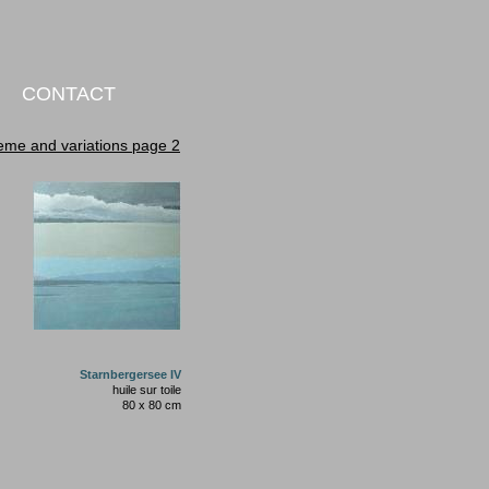
CONTACT
heme
and
variations page 2
Starnbergersee IV
huile sur toile
80
x
80
cm