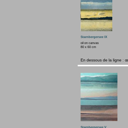
Starnbergersee IX
oil on canvas
80 x 60
cm
En dessous de la ligne : 
Starnbergersee V